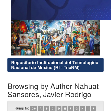
Repositorio Institucional del Tecnológico
Nacional de México (RI - TecNM)
Browsing by Author Nahuat
Sansores, Javier Rodrigo
Jump to:
0-9
A
B
C
D
E
F
G
H
I
J