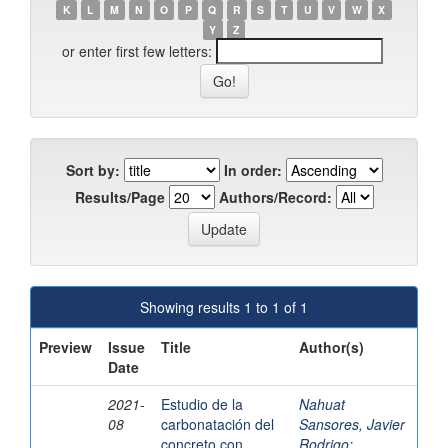
K
L
M
N
O
P
Q
R
S
T
U
V
W
X
Y
Z
or enter first few letters:
Sort by:
In order:
Results/Page
Authors/Record:
Showing results 1 to 1 of 1
Preview
Issue
Title
Author(s)
Date
2021-
Estudio de la
Nahuat
08
carbonatación del
Sansores, Javier
concreto con
Rodrigo
;