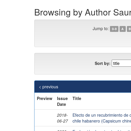
Browsing by Author Sau
Jump to:
0-9
A
B
Sort by:
< previous
Preview
Issue
Title
Date
2018-
Efecto de un recubrimiento de q
06-27
chile habanero (Capsicum chin