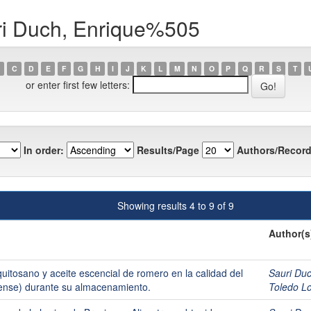
ri Duch, Enrique%505
C
D
E
F
G
H
I
J
K
L
M
N
O
P
Q
R
S
T
or enter first few letters:
In order:
Results/Page
Authors/Record
Showing results 4 to 9 of 9
Author(s
uitosano y aceite escencial de romero en la calidad del
Sauri Du
ense) durante su almacenamiento.
Toledo L