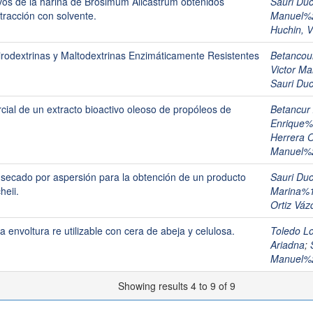
ivos de la harina de Brosimum Alicastrum obtenidos
Sauri Du
tracción con solvente.
Manuel%
Huchin, 
Pirodextrinas y Maltodextrinas Enzimáticamente Resistentes
Betancou
Victor M
Sauri Du
rcial de un extracto bioactivo oleoso de propóleos de
Betancur
Enrique
Herrera O
Manuel%
secado por aspersión para la obtención de un producto
Sauri Du
heii.
Marina%
Ortiz Váz
 envoltura re utilizable con cera de abeja y celulosa.
Toledo L
Ariadna
;
Manuel%
Showing results 4 to 9 of 9