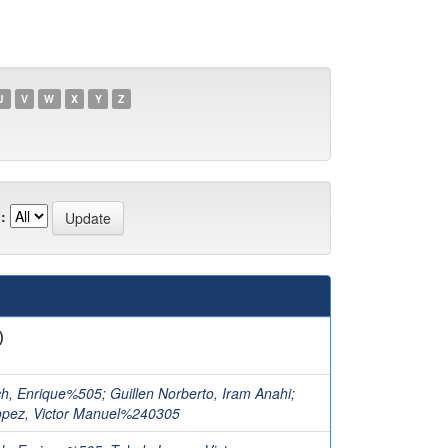
U
V
W
X
Y
Z
:
)
ch, Enrique%505
;
Guillen Norberto, Iram Anahi
;
opez, Victor Manuel%240305