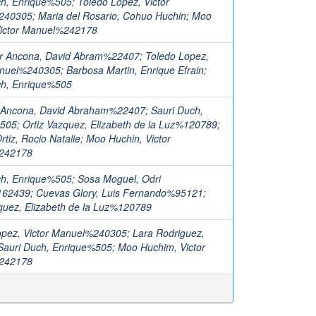
ch, Enrique%505
;
Toledo Lopez, Victor
240305
;
Maria del Rosario, Cohuo Huchin
;
Moo
Victor Manuel%242178
r Ancona, David Abram%22407
;
Toledo Lopez,
anuel%240305
;
Barbosa Martin, Enrique Efrain
;
ch, Enrique%505
 Ancona, David Abraham%22407
;
Sauri Duch,
%505
;
Ortiz Vazquez, Elizabeth de la Luz%120789
;
rtiz, Rocio Natalie
;
Moo Huchin, Victor
242178
ch, Enrique%505
;
Sosa Moguel, Odri
162439
;
Cuevas Glory, Luis Fernando%95121
;
quez, Elizabeth de la Luz%120789
opez, Victor Manuel%240305
;
Lara Rodriguez,
Sauri Duch, Enrique%505
;
Moo Huchim, Victor
242178