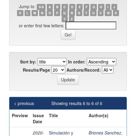
Jump to:
0-9
A
B
C
D
E
F
G
H
I
J
K
L
M
N
O
P
Q
R
S
T
U
V
W
X
Y
Z
or enter first few letters:
Sort by:
In order:
Results/Page
Authors/Record:
< previous
Showing results 6 to 6 of 6
Preview
Issue
Title
Author(s)
Date
2020-
Simulación y
Briones Sanchez,