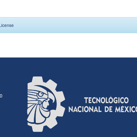
License
30