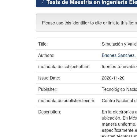
Tesis de Maestría en Ingeniería El
Please use this identifier to cite or link to this ite
Title:
Simulación y Vali
Authors:
Briones Sanchez
metadata.dc.subject.other:
fuentes renovables
Issue Date:
2020-11-26
Publisher:
Tecnológico Naci
metadata.dc.publisher.tecnm:
Centro Nacional d
Description:
En la electrónica
ubicación. En Méxi
manera uniforme. 
específicamente e
existen técnicas 