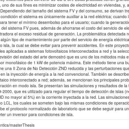
, uno de sus fines es minimizar costes de electricidad en viviendas, y, 
Dependiendo del tamaño del sistema FV y del consumo, se derivan tre
ondición el sistema es únicamente auxiliar a la red eléctrica; cuando 
 para tener el mínimo desembolso para el usuario; cuando la generaci
o del sistema FV pues, además de ahorrarse el costo del servicio de elec
radora el exceso residual de generación. La problemática detectada re
 algún tipo de mantenimiento por parte del servicio de energía eléctri
isla, la cual se debe evitar para prevenir accidentes. En este proyect
les aplicadas a sistemas fotovoltaicos interconectados a red y la sel
revisión del estado del arte demostró que es uno de los métodos más ef
rsor monofásico de 1 kW de potencia máxima. Este método tiene una bue
ene una II Zona de No Detección ZND reducida y las perturbaciones qu
 en la inyección de energía a la red convencional. También se describe
ltaico interconectado a red; además, se mencionan los principales prob
eración en modo isla. Se presentan las simulaciones y resultados de la
-2000, que es utilizado para regular el tiempo de detección de islas (n
D no mayor al 5%) en la corriente inyectada a la red. Las simulaciones s
 tipo LCL, los cuales se someten bajo las mismas condiciones de operaci
be el protocolo normalizado de laboratorio que se debe seguir para una
er un inversor para condiciones de isla.
ntics/masterThesis