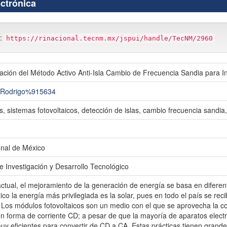
ectrónica
m:
https://rinacional.tecnm.mx/jspui/handle/TecNM/2960
dación del Método Activo Anti-Isla Cambio de Frecuencia Sandia para I
, Rodrigo%915634
, sistemas fotovoltaicos, detección de islas, cambio frecuencia sandia
onal de México
e Investigación y Desarrollo Tecnológico
 actual, el mejoramiento de la generación de energía se basa en difer
co la energía más privilegiada es la solar, pues en todo el país se reci
Los módulos fotovoltaicos son un medio con el que se aprovecha la con
n forma de corriente CD; a pesar de que la mayoría de aparatos elect
muy eficientes para convertir de CD a CA. Estas prácticas tienen grand