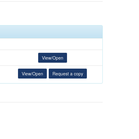
View/Open
View/Open
Request a copy