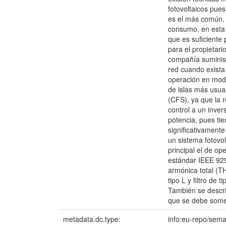
fotovoltaicos pues
es el más común. 
consumo, en esta c
que es suficiente
para el propietari
compañía suminist
red cuando exista
operación en modo 
de islas más usua
(CFS), ya que la 
control a un inve
potencia, pues ti
significativamente
un sistema fotovo
principal el de op
estándar IEEE 929
armónica total (TH
tipo L y filtro de
También se descri
que se debe somet
metadata.dc.type:
info:eu-repo/sema