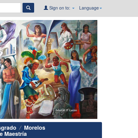
Sign on to:
Language
sgrado
Morelos
e Maestría