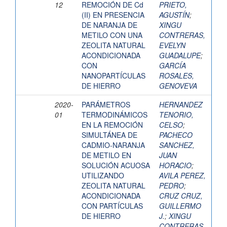
12
REMOCIÓN DE Cd
PRIETO,
(II) EN PRESENCIA
AGUSTÍN
;
DE NARANJA DE
XINGU
METILO CON UNA
CONTRERAS,
ZEOLITA NATURAL
EVELYN
ACONDICIONADA
GUADALUPE
;
CON
GARCÍA
NANOPARTÍCULAS
ROSALES,
DE HIERRO
GENOVEVA
2020-
PARÁMETROS
HERNANDEZ
01
TERMODINÁMICOS
TENORIO,
EN LA REMOCIÓN
CELSO
;
SIMULTÁNEA DE
PACHECO
CADMIO-NARANJA
SANCHEZ,
DE METILO EN
JUAN
SOLUCIÓN ACUOSA
HORACIO
;
UTILIZANDO
AVILA PEREZ,
ZEOLITA NATURAL
PEDRO
;
ACONDICIONADA
CRUZ CRUZ,
CON PARTÍCULAS
GUILLERMO
DE HIERRO
J.
;
XINGU
CONTRERAS,