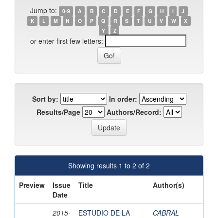
Jump to:
0-9
A
B
C
D
E
F
G
H
I
J
K
L
M
N
O
P
Q
R
S
T
U
V
W
X
Y
Z
or enter first few letters:
Sort by:
In order:
Results/Page
Authors/Record:
Showing results 1 to 2 of 2
Preview
Issue
Title
Author(s)
Date
2015-
ESTUDIO DE LA
CABRAL