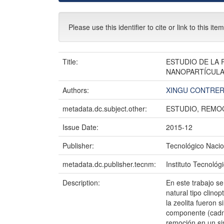
Please use this identifier to cite or link to this ite
Title:
ESTUDIO DE LA 
NANOPARTÍCULA
Authors:
XINGU CONTRER
metadata.dc.subject.other:
ESTUDIO, REMOC
Issue Date:
2015-12
Publisher:
Tecnológico Nacio
metadata.dc.publisher.tecnm:
Instituto Tecnológ
Description:
En este trabajo s
natural tipo clino
la zeolita fueron 
componente (cadmi
remoción en un si