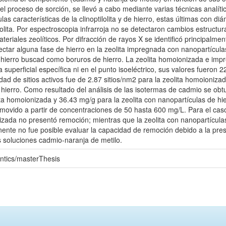
l proceso de sorción, se llevó a cabo mediante varias técnicas analíti
las características de la clinoptilolita y de hierro, estas últimas con d
eolita. Por espectroscopia infrarroja no se detectaron cambios estruct
teriales zeolíticos. Por difracción de rayos X se identificó principalmente
ectar alguna fase de hierro en la zeolita impregnada con nanopartícul
e hierro buscad como boruros de hierro. La zeolita homoionizada e im
 superficial específica ni en el punto isoeléctrico, sus valores fueron 
ad de sitios activos fue de 2.87 sitios/nm2 para la zeolita homoionizad
 hierro. Como resultado del análisis de las isotermas de cadmio se o
ita homoionizada y 36.43 mg/g para la zeolita con nanopartículas de h
ovido a partir de concentraciones de 50 hasta 600 mg/L. Para el caso
nizada no presentó remoción; mientras que la zeolita con nanopartícula
ente no fue posible evaluar la capacidad de remoción debido a la pre
s soluciones cadmio-naranja de metilo.
ntics/masterThesis