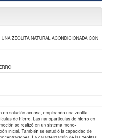
ON UNA ZEOLITA NATURAL ACONDICIONADA CON
IERRO
lo en solución acuosa, empleando una zeolita
ículas de hierro. Las nanopartículas de hierro en
remoción se realizó en un sistema mono-
ón inicial. También se estudió la capacidad de
ncentraciones. La caracterización de las zeolitas