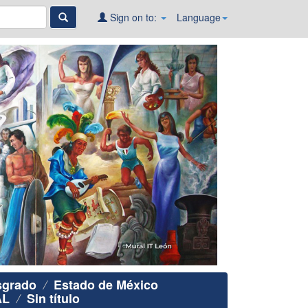
Sign on to:
Language
sgrado
Estado de México
AL
Sin título