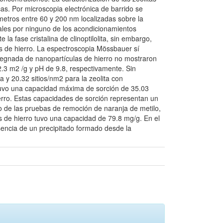
cas. Por microscopia electrónica de barrido se
iámetros entre 60 y 200 nm localizadas sobre la
urales por ninguno de los acondicionamientos
 la fase cristalina de clinoptilolita, sin embargo,
as de hierro. La espectroscopia Mössbauer sí
pregnada de nanopartículas de hierro no mostraron
22.3 m2 /g y pH de 9.8, respectivamente. Sin
a y 20.32 sitios/nm2 para la zeolita con
btuvo una capacidad máxima de sorción de 35.03
ierro. Estas capacidades de sorción representan un
 de las pruebas de remoción de naranja de metilo,
s de hierro tuvo una capacidad de 79.8 mg/g. En el
sencia de un precipitado formado desde la