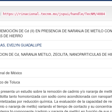
m:
https://rinacional.tecnm.mx/jspui/handle/TecNM/4084
REMOCIÓN DE Cd (II) EN PRESENCIA DE NARANJA DE METILO C
S DE HIERRO
AS, EVELYN GUADALUPE
ION DE Cd, NARANJA METILO, ZEOLITA, NANOPARTICULAS DE H
nal de México
ico de Toluca
e presenta un estudio sobre la remoción de cadmio y/o naranja de meti
ptilolita tanto homoionizada con sodio como acondicionada con nanopart
sintetizadas por reducción química. La evaluación de la capacidad de 
o o naranja de metilo) variando el tiempo de contacto y su concentraci
stema bi-componente (cadmio y naranja de metilo) en función de sus co