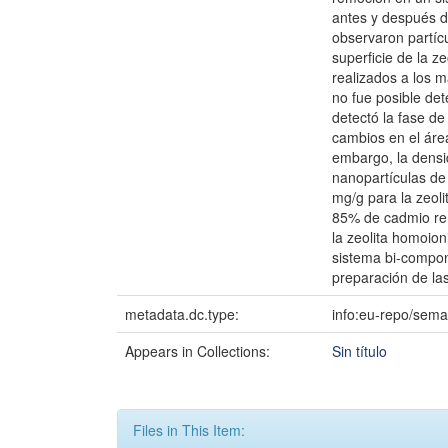
antes y después de
observaron partícu
superficie de la z
realizados a los ma
no fue posible det
detectó la fase d
cambios en el área
embargo, la densid
nanopartículas de
mg/g para la zeol
85% de cadmio rem
la zeolita homoio
sistema bi-compon
preparación de la
metadata.dc.type:
info:eu-repo/sema
Appears in Collections:
Sin título
Files in This Item: