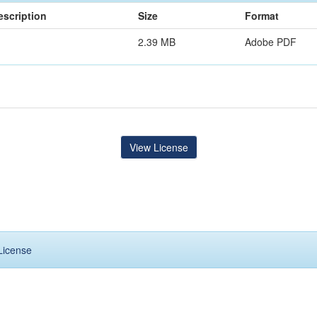
escription
Size
Format
2.39 MB
Adobe PDF
View License
License