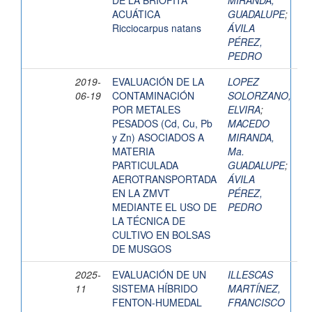
DE LA BRIOFITA
MIRANDA,
ACUÁTICA
GUADALUPE
;
Ricciocarpus natans
ÁVILA
PÉREZ,
PEDRO
2019-
EVALUACIÓN DE LA
LOPEZ
06-19
CONTAMINACIÓN
SOLORZANO,
POR METALES
ELVIRA
;
PESADOS (Cd, Cu, Pb
MACEDO
y Zn) ASOCIADOS A
MIRANDA,
MATERIA
Ma.
PARTICULADA
GUADALUPE
;
AEROTRANSPORTADA
ÁVILA
EN LA ZMVT
PÉREZ,
MEDIANTE EL USO DE
PEDRO
LA TÉCNICA DE
CULTIVO EN BOLSAS
DE MUSGOS
2025-
EVALUACIÓN DE UN
ILLESCAS
11
SISTEMA HÍBRIDO
MARTÍNEZ,
FENTON-HUMEDAL
FRANCISCO