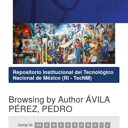
Repositorio Institucional del Tecnológico
Nacional de México (RI - TecNM)
Browsing by Author ÁVILA
PÉREZ, PEDRO
Jump to:
0-9
A
B
C
D
E
F
G
H
I
J