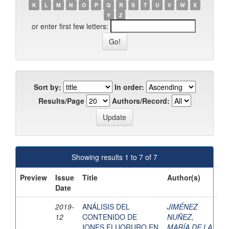
K
L
M
N
O
P
Q
R
S
T
U
V
W
X
Y
Z
or enter first few letters:
Sort by:
In order:
Results/Page
Authors/Record:
Showing results 1 to 7 of 7
Preview
Issue
Title
Author(s)
Date
2019-
ANÁLISIS DEL
JIMÉNEZ
12
CONTENIDO DE
NUÑEZ,
IONES FLUORURO EN
MARÍA DE LA