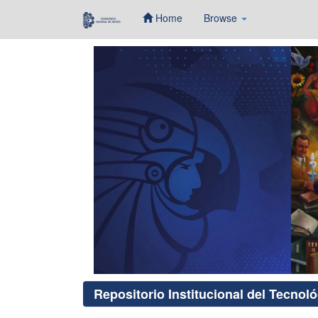
Home
Browse
Skip
navigation
Repositorio Institucional del Tecnol