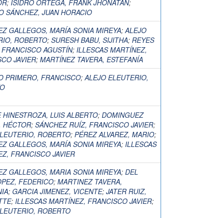
OR
;
ISIDRO ORTEGA, FRANK JHONATAN
;
O SÁNCHEZ, JUAN HORACIO
EZ GALLEGOS, MARÍA SONIA MIREYA
;
ALEJO
RIO, ROBERTO
;
SURESH BABU, SIJITHA
;
REYES
 FRANCISCO AGUSTÍN
;
ILLESCAS MARTÍNEZ,
CO JAVIER
;
MARTÍNEZ TAVERA, ESTEFANÍA
O PRIMERO, FRANCISCO
;
ALEJO ELEUTERIO,
TO
 HINESTROZA, LUIS ALBERTO
;
DOMINGUEZ
, HÉCTOR
;
SÁNCHEZ RUÍZ, FRANCISCO JAVIER
;
ELEUTERIO, ROBERTO
;
PÉREZ ALVAREZ, MARIO
;
EZ GALLEGOS, MARÍA SONIA MIREYA
;
ILLESCAS
Z, FRANCISCO JAVIER
EZ GALLEGOS, MARIA SONIA MIREYA
;
DEL
OPEZ, FEDERICO
;
MARTINEZ TAVERA,
NIA
;
GARCIA JIMENEZ, VICENTE
;
JATER RUIZ,
TTE
;
ILLESCAS MARTÍNEZ, FRANCISCO JAVIER
;
ELEUTERIO, ROBERTO