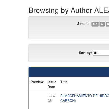
Browsing by Author A
Jump to:
0-9
A
B
Sort by:
Preview
Issue
Title
Date
2020-
ALMACENAMIENTO DE HIDRÓ
08
CARBON)