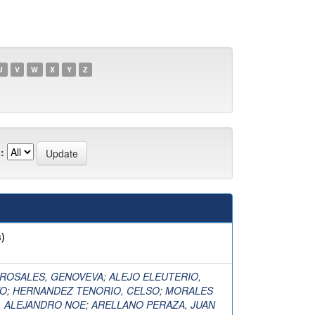
U
V
W
X
Y
Z
:
)
 ROSALES, GENOVEVA
;
ALEJO ELEUTERIO,
TO
;
HERNANDEZ TENORIO, CELSO
;
MORALES
, ALEJANDRO NOE
;
ARELLANO PERAZA, JUAN