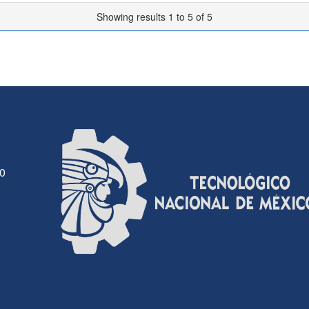
Showing results 1 to 5 of 5
30