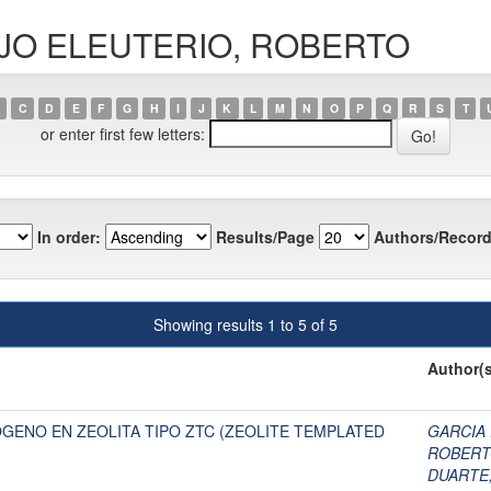
LEJO ELEUTERIO, ROBERTO
C
D
E
F
G
H
I
J
K
L
M
N
O
P
Q
R
S
T
or enter first few letters:
In order:
Results/Page
Authors/Record
Showing results 1 to 5 of 5
Author(s
GENO EN ZEOLITA TIPO ZTC (ZEOLITE TEMPLATED
GARCIA
ROBER
DUARTE