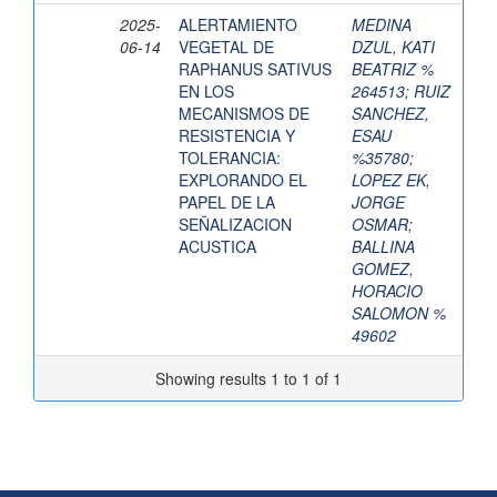
2025-
ALERTAMIENTO
MEDINA
06-14
VEGETAL DE
DZUL, KATI
RAPHANUS SATIVUS
BEATRIZ %
EN LOS
264513
;
RUIZ
MECANISMOS DE
SANCHEZ,
RESISTENCIA Y
ESAU
TOLERANCIA:
%35780
;
EXPLORANDO EL
LOPEZ EK,
PAPEL DE LA
JORGE
SEÑALIZACION
OSMAR
;
ACUSTICA
BALLINA
GOMEZ,
HORACIO
SALOMON %
49602
Showing results 1 to 1 of 1