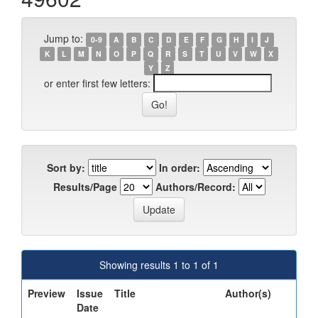
Jump to:
0-9
A
B
C
D
E
F
G
H
I
J
K
L
M
N
O
P
Q
R
S
T
U
V
W
X
Y
Z
or enter first few letters:
Sort by:
In order:
Results/Page
Authors/Record:
Showing results 1 to 1 of 1
Preview
Issue
Title
Author(s)
Date