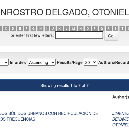
BUENROSTRO DELGADO, OTONIE
C
D
E
F
G
H
I
J
K
L
M
N
O
P
Q
R
S
T
or enter first few letters:
In order:
Results/Page
Authors/Record
Showing results 1 to 7 of 7
Author(s
UOS SÓLIDOS URBANOS CON RECIRCULACIÓN DE
JIMENEZ
 DOS FRECUENCIAS
BENAVID
OTONIE