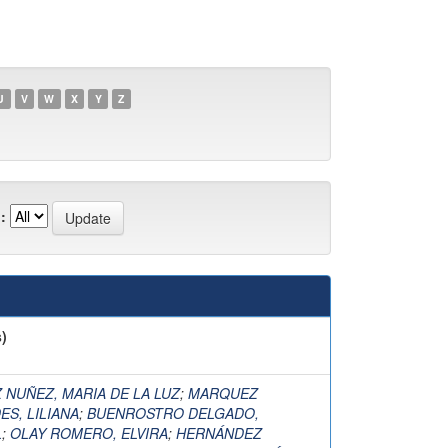
L
U
V
W
X
Y
Z
:
)
 NUÑEZ, MARIA DE LA LUZ
;
MARQUEZ
ES, LILIANA
;
BUENROSTRO DELGADO,
L
;
OLAY ROMERO, ELVIRA
;
HERNÁNDEZ