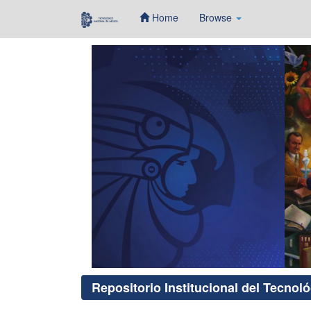
Home
Browse
Skip
navigation
Repositorio Institucional del Tecnol