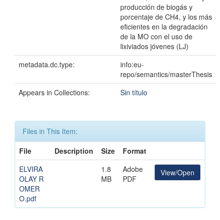
producción de biogás y
porcentaje de CH4, y los más
eficientes en la degradación
de la MO con el uso de
lixiviados jóvenes (LJ)
metadata.dc.type:
info:eu-
repo/semantics/masterThesis
Appears in Collections:
Sin título
Files in This Item:
File
Description
Size
Format
ELVIRA
1.8
Adobe
View/Open
OLAY R
MB
PDF
OMER
O.pdf