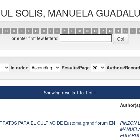
CANUL SOLIS, MANUELA GUADAL
C
D
E
F
G
H
I
J
K
L
M
N
O
P
Q
R
S
T
or enter first few letters:
In order:
Results/Page
Authors/Record
Showing results 1 to 1 of 1
Author(s
RATOS PARA EL CULTIVO DE Eustoma grandiflorum EN
PINZON 
MANUELA
EDUARDO