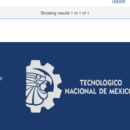
168355
Showing results 1 to 1 of 1
30