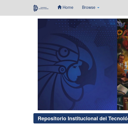
Home
Browse
Skip
navigation
Repositorio Institucional del Tecnol