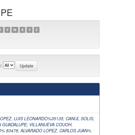
UPE
U
V
W
X
Y
Z
:
)
LOPEZ, LUIS LEONARDO%35135
;
CANUL SOLIS,
 GUADALUPE
;
VILLANUEVA COUOH,
% 83478
;
ALVARADO LOPEZ, CARLOS JUAN%