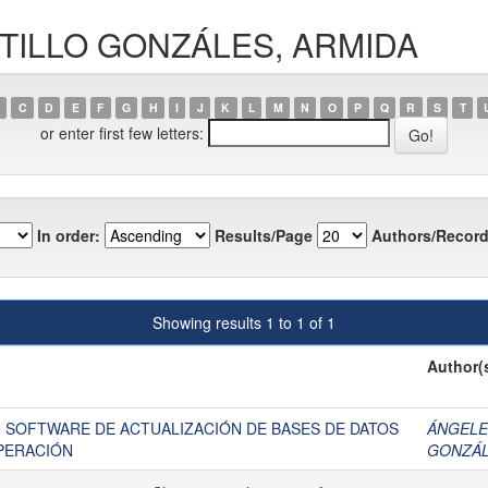
ASTILLO GONZÁLES, ARMIDA
C
D
E
F
G
H
I
J
K
L
M
N
O
P
Q
R
S
T
or enter first few letters:
In order:
Results/Page
Authors/Record
Showing results 1 to 1 of 1
Author(
 SOFTWARE DE ACTUALIZACIÓN DE BASES DE DATOS
ÁNGELE
OPERACIÓN
GONZÁL