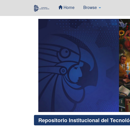
Home
Browse
Skip
navigation
Repositorio Institucional del Tecnol