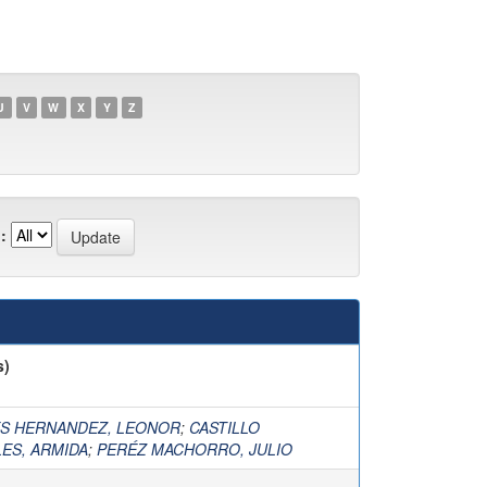
U
V
W
X
Y
Z
:
s)
S HERNANDEZ, LEONOR
;
CASTILLO
ES, ARMIDA
;
PERÉZ MACHORRO, JULIO