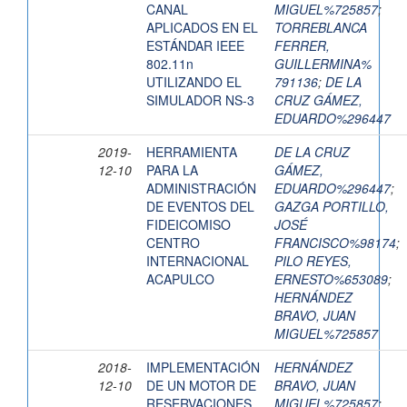
CANAL
MIGUEL%725857
;
APLICADOS EN EL
TORREBLANCA
ESTÁNDAR IEEE
FERRER,
802.11n
GUILLERMINA%
UTILIZANDO EL
791136
;
DE LA
SIMULADOR NS-3
CRUZ GÁMEZ,
EDUARDO%296447
2019-
HERRAMIENTA
DE LA CRUZ
12-10
PARA LA
GÁMEZ,
ADMINISTRACIÓN
EDUARDO%296447
;
DE EVENTOS DEL
GAZGA PORTILLO,
FIDEICOMISO
JOSÉ
CENTRO
FRANCISCO%98174
;
INTERNACIONAL
PILO REYES,
ACAPULCO
ERNESTO%653089
;
HERNÁNDEZ
BRAVO, JUAN
MIGUEL%725857
2018-
IMPLEMENTACIÓN
HERNÁNDEZ
12-10
DE UN MOTOR DE
BRAVO, JUAN
RESERVACIONES
MIGUEL%725857
;