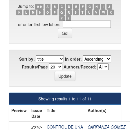
Jump to:
0-9
A
B
C
D
E
F
G
H
I
J
K
L
M
N
O
P
Q
R
S
T
U
V
W
X
Y
Z
or enter first few letters:
Sort by:
In order:
Results/Page
Authors/Record:
Showing results 1 to 11 of 11
Preview
Issue
Title
Author(s)
Date
2018-
CONTROL DE UNA
CARRANZA GÓMEZ,