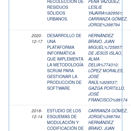
RECOLECCIÓN DE
PEÑA VÁZQUEZ,
RESIDUOS
LESLIE
SÓLIDOS
YAJAIRA%929561
;
URBANOS.
CARRANZA GÓMEZ,
JORGE%398794
2020-
DESARROLLO DE
HERNÁNDEZ
12-17
UNA
BRAVO, JUAN
PLATAFORMA
MIGUEL%725857
;
INFORMÁTICA
DE JESÚS ISLAO,
QUE IMPLEMENTA
ALMA
LA METODOLOGÍA
DELIA%774310
;
SCRUM PARA
LÓPEZ MORALES,
GESTIONAR LA
JOSÉ
PRODUCCIÓN DE
RAÚL%928537
;
SOFTWARE
GAZGA PORTILLO,
JOSÉ
FRANCISCO%98174
2018-
ESTUDIO DE LOS
CARRANZA GÓMEZ,
12-14
ESQUEMAS DE
JORGE%398794
;
MODULACIÓN Y
HERNÁNDEZ
CODIFICACIÓN DE
BRAVO, JUAN