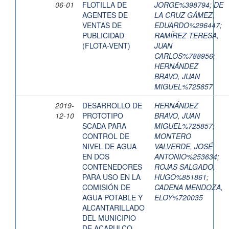
06-01
FLOTILLA DE
JORGE%398794
;
DE
AGENTES DE
LA CRUZ GÁMEZ,
VENTAS DE
EDUARDO%296447
;
PUBLICIDAD
RAMÍREZ TERESA,
(FLOTA-VENT)
JUAN
CARLOS%788956
;
HERNÁNDEZ
BRAVO, JUAN
MIGUEL%725857
2019-
DESARROLLO DE
HERNÁNDEZ
12-10
PROTOTIPO
BRAVO, JUAN
SCADA PARA
MIGUEL%725857
;
CONTROL DE
MONTERO
NIVEL DE AGUA
VALVERDE, JOSÉ
EN DOS
ANTONIO%253634
;
CONTENEDORES
ROJAS SALGADO,
PARA USO EN LA
HUGO%851861
;
COMISIÓN DE
CADENA MENDOZA,
AGUA POTABLE Y
ELOY%720035
ALCANTARILLADO
DEL MUNICIPIO
DE ACAPULCO