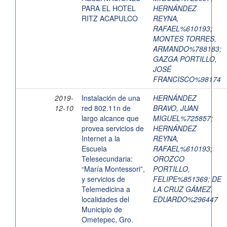
PARA EL HOTEL
HERNÁNDEZ
RITZ ACAPULCO
REYNA,
RAFAEL%610193
;
MONTES TORRES,
ARMANDO%788183
;
GAZGA PORTILLO,
JOSÉ
FRANCISCO%98174
2019-
Instalación de una
HERNÁNDEZ
12-10
red 802.11n de
BRAVO, JUAN
largo alcance que
MIGUEL%725857
;
provea servicios de
HERNÁNDEZ
Internet a la
REYNA,
Escuela
RAFAEL%610193
;
Telesecundaria:
OROZCO
“María Montessori”,
PORTILLO,
y servicios de
FELIPE%851369
;
DE
Telemedicina a
LA CRUZ GÁMEZ,
localidades del
EDUARDO%296447
Municipio de
Ometepec, Gro.