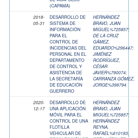
(CAPAMA)
2018-
DESARROLLO DE
HERNÁNDEZ
05-31
SISTEMA DE
BRAVO, JUAN
INFORMACIÓN
MIGUEL%725857
;
PARA EL
DE LA CRUZ
CONTROL DE
GÁMEZ,
INCIDENCIAS DEL
EDUARDO%296447
;
PERSONAL EN EL
JIMÉNEZ
DEPARTAMENTO
RODRÍGUEZ,
DE CONTROL Y
CÉSAR
ASISTENCIA DE
JAVIER%790074
;
LA SECRETARÍA
CARRANZA GÓMEZ,
DE EDUCACIÓN
JORGE%398794
GUERRERO
2020-
DESARROLLO DE
HERNÁNDEZ
12-17
UNA APLICACIÓN
BRAVO, JUAN
MÓVIL PARA EL
MIGUEL%725857
;
CONTROL DE UNA
HERNÁNDEZ
FLOTILLA
REYNA,
VEHICULAR DE
RAFAEL%610193
;