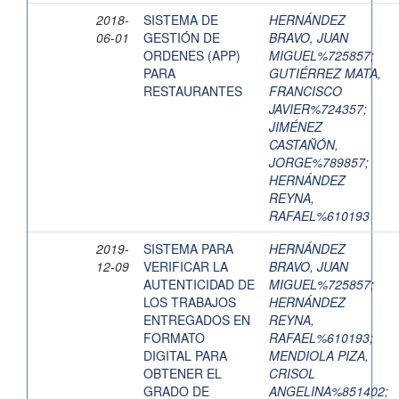
2018-
SISTEMA DE
HERNÁNDEZ
06-01
GESTIÓN DE
BRAVO, JUAN
ORDENES (APP)
MIGUEL%725857
;
PARA
GUTIÉRREZ MATA,
RESTAURANTES
FRANCISCO
JAVIER%724357
;
JIMÉNEZ
CASTAÑÓN,
JORGE%789857
;
HERNÁNDEZ
REYNA,
RAFAEL%610193
2019-
SISTEMA PARA
HERNÁNDEZ
12-09
VERIFICAR LA
BRAVO, JUAN
AUTENTICIDAD DE
MIGUEL%725857
;
LOS TRABAJOS
HERNÁNDEZ
ENTREGADOS EN
REYNA,
FORMATO
RAFAEL%610193
;
DIGITAL PARA
MENDIOLA PIZA,
OBTENER EL
CRISOL
GRADO DE
ANGELINA%851402
;