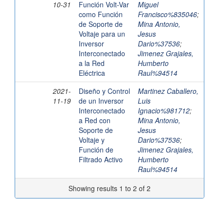
10-31
Función Volt-Var
Miguel
como Función
Francisco%835046
;
de Soporte de
Mina Antonio,
Voltaje para un
Jesus
Inversor
Dario%37536
;
Interconectado
Jimenez Grajales,
a la Red
Humberto
Eléctrica
Raul%94514
2021-
Diseño y Control
Martinez Caballero,
11-19
de un Inversor
Luis
Interconectado
Ignacio%981712
;
a Red con
Mina Antonio,
Soporte de
Jesus
Voltaje y
Dario%37536
;
Función de
Jimenez Grajales,
Filtrado Activo
Humberto
Raul%94514
Showing results 1 to 2 of 2