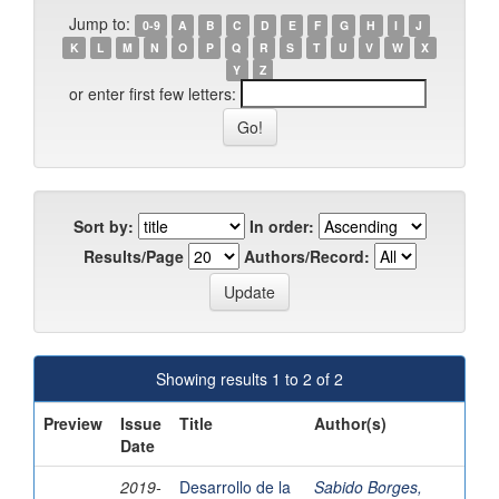
Jump to:
0-9
A
B
C
D
E
F
G
H
I
J
K
L
M
N
O
P
Q
R
S
T
U
V
W
X
Y
Z
or enter first few letters:
Sort by:
In order:
Results/Page
Authors/Record:
Showing results 1 to 2 of 2
Preview
Issue
Title
Author(s)
Date
2019-
Desarrollo de la
Sabido Borges,