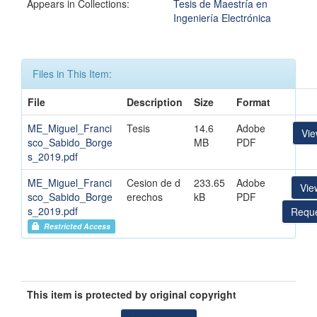
Appears in Collections:
Tesis de Maestría en
Ingeniería Electrónica
Files in This Item:
File
Description
Size
Format
ME_Miguel_Franci
Tesis
14.6
Adobe
Vi
sco_Sabido_Borge
MB
PDF
s_2019.pdf
ME_Miguel_Franci
Cesion de d
233.65
Adobe
Vie
sco_Sabido_Borge
erechos
kB
PDF
s_2019.pdf
Reque
Restricted Access
This item is protected by original copyright