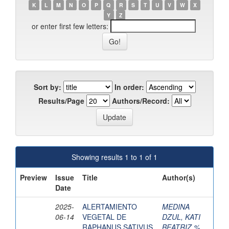
K
L
M
N
O
P
Q
R
S
T
U
V
W
X
Y
Z
or enter first few letters:
Sort by:
In order:
Results/Page
Authors/Record:
Showing results 1 to 1 of 1
Preview
Issue
Title
Author(s)
Date
2025-
ALERTAMIENTO
MEDINA
06-14
VEGETAL DE
DZUL, KATI
RAPHANUS SATIVUS
BEATRIZ %