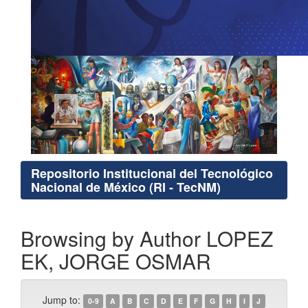
Repositorio Institucional del Tecnológico
Nacional de México (RI - TecNM)
Browsing by Author LOPEZ
EK, JORGE OSMAR
Jump to:
0-9
A
B
C
D
E
F
G
H
I
J