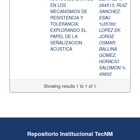
EN LOS
264513
;
RUIZ
MECANISMOS DE
SANCHEZ,
RESISTENCIA Y
ESAU
TOLERANCIA:
%35780
;
EXPLORANDO EL
LOPEZ EK,
PAPEL DE LA
JORGE
SEÑALIZACION
OSMAR
;
ACUSTICA
BALLINA
GOMEZ,
HORACIO
SALOMON %
49602
Showing results 1 to 1 of 1
Repositorio Institucional TecNM