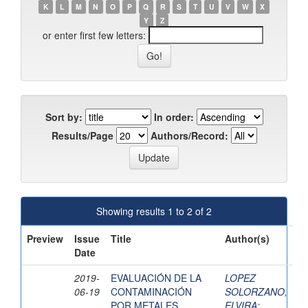
K
L
M
N
O
P
Q
R
S
T
U
V
W
X
Y
Z
or enter first few letters:
Sort by:
In order:
Results/Page
Authors/Record:
Showing results 1 to 2 of 2
Preview
Issue
Title
Author(s)
Date
2019-
EVALUACIÓN DE LA
LOPEZ
06-19
CONTAMINACIÓN
SOLORZANO,
POR METALES
ELVIRA
;