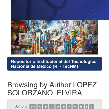
Repositorio Institucional del Tecnológico
Nacional de México (RI - TecNM)
Browsing by Author LOPEZ
SOLORZANO, ELVIRA
Jump to:
0-9
A
B
C
D
E
F
G
H
I
J