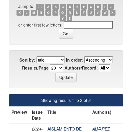
Jump to:
0-9
A
B
C
D
E
F
G
H
I
J
K
L
M
N
O
P
Q
R
S
T
U
V
W
X
Y
Z
or enter first few letters:
Sort by:
In order:
Results/Page
Authors/Record:
Showing results 1 to 2 of 2
Preview
Issue
Title
Author(s)
Date
2024-
AISLAMIENTO DE
ALVAREZ