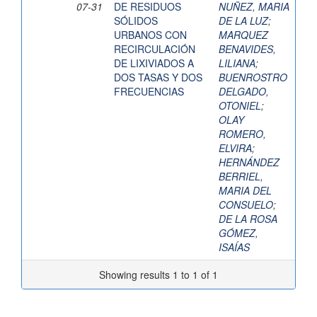
07-31
DE RESIDUOS
NUÑEZ, MARIA
SÓLIDOS
DE LA LUZ
;
URBANOS CON
MARQUEZ
RECIRCULACIÓN
BENAVIDES,
DE LIXIVIADOS A
LILIANA
;
DOS TASAS Y DOS
BUENROSTRO
FRECUENCIAS
DELGADO,
OTONIEL
;
OLAY
ROMERO,
ELVIRA
;
HERNÁNDEZ
BERRIEL,
MARIA DEL
CONSUELO
;
DE LA ROSA
GÓMEZ,
ISAÍAS
Showing results 1 to 1 of 1