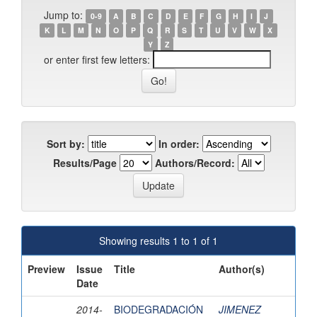
Jump to:
0-9
A
B
C
D
E
F
G
H
I
J
K
L
M
N
O
P
Q
R
S
T
U
V
W
X
Y
Z
or enter first few letters:
Sort by:
In order:
Results/Page
Authors/Record:
Showing results 1 to 1 of 1
Preview
Issue
Title
Author(s)
Date
2014-
BIODEGRADACIÓN
JIMENEZ