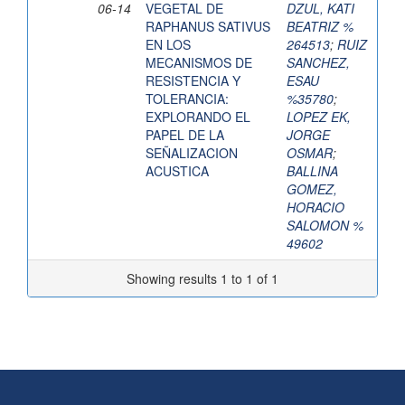
06-14
VEGETAL DE
DZUL, KATI
RAPHANUS SATIVUS
BEATRIZ %
EN LOS
264513
;
RUIZ
MECANISMOS DE
SANCHEZ,
RESISTENCIA Y
ESAU
TOLERANCIA:
%35780
;
EXPLORANDO EL
LOPEZ EK,
PAPEL DE LA
JORGE
SEÑALIZACION
OSMAR
;
ACUSTICA
BALLINA
GOMEZ,
HORACIO
SALOMON %
49602
Showing results 1 to 1 of 1