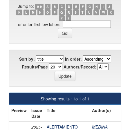
Jump to:
0-9
A
B
C
D
E
F
G
H
I
J
K
L
M
N
O
P
Q
R
S
T
U
V
W
X
Y
Z
or enter first few letters:
Sort by:
In order:
Results/Page
Authors/Record:
Showing results 1 to 1 of 1
Preview
Issue
Title
Author(s)
Date
2025-
ALERTAMIENTO
MEDINA