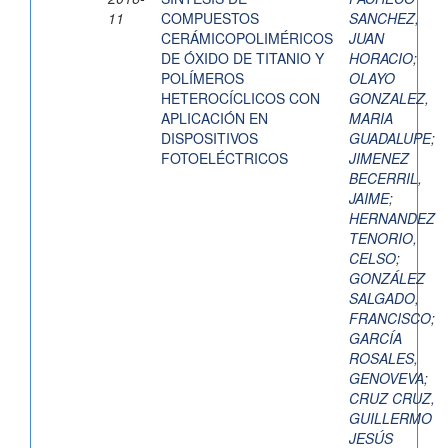
11
COMPUESTOS
SANCHEZ,
CERÁMICOPOLIMÉRICOS
JUAN
DE ÓXIDO DE TITANIO Y
HORACIO
;
POLÍMEROS
OLAYO
HETEROCÍCLICOS CON
GONZALEZ,
APLICACIÓN EN
MARIA
DISPOSITIVOS
GUADALUPE
;
FOTOELÉCTRICOS
JIMENEZ
BECERRIL,
JAIME
;
HERNANDEZ
TENORIO,
CELSO
;
GONZÁLEZ
SALGADO,
FRANCISCO
;
GARCÍA
ROSALES,
GENOVEVA
;
CRUZ CRUZ,
GUILLERMO
JESÚS