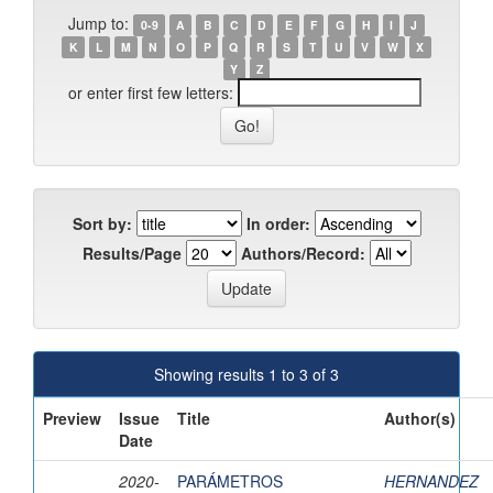
Jump to:
0-9
A
B
C
D
E
F
G
H
I
J
K
L
M
N
O
P
Q
R
S
T
U
V
W
X
Y
Z
or enter first few letters:
Sort by:
In order:
Results/Page
Authors/Record:
Showing results 1 to 3 of 3
Preview
Issue
Title
Author(s)
Date
2020-
PARÁMETROS
HERNANDEZ