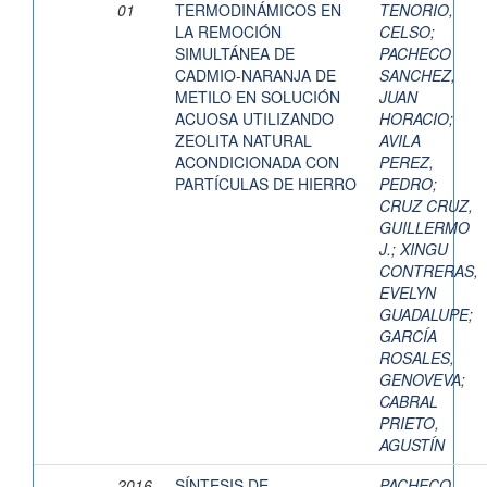
01
TERMODINÁMICOS EN
TENORIO,
LA REMOCIÓN
CELSO
;
SIMULTÁNEA DE
PACHECO
CADMIO-NARANJA DE
SANCHEZ,
METILO EN SOLUCIÓN
JUAN
ACUOSA UTILIZANDO
HORACIO
;
ZEOLITA NATURAL
AVILA
ACONDICIONADA CON
PEREZ,
PARTÍCULAS DE HIERRO
PEDRO
;
CRUZ CRUZ,
GUILLERMO
J.
;
XINGU
CONTRERAS,
EVELYN
GUADALUPE
;
GARCÍA
ROSALES,
GENOVEVA
;
CABRAL
PRIETO,
AGUSTÍN
2016-
SÍNTESIS DE
PACHECO