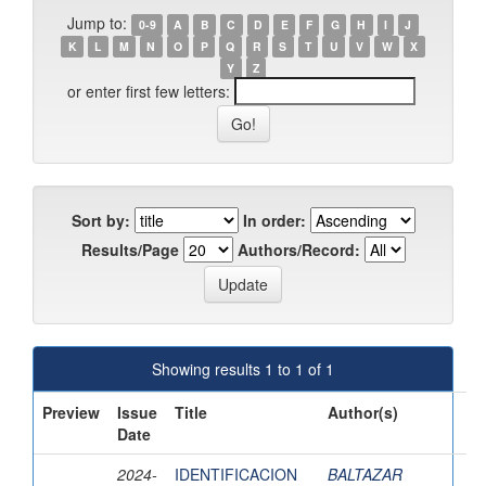
Jump to:
0-9
A
B
C
D
E
F
G
H
I
J
K
L
M
N
O
P
Q
R
S
T
U
V
W
X
Y
Z
or enter first few letters:
Sort by:
In order:
Results/Page
Authors/Record:
Showing results 1 to 1 of 1
Preview
Issue
Title
Author(s)
Date
2024-
IDENTIFICACION
BALTAZAR