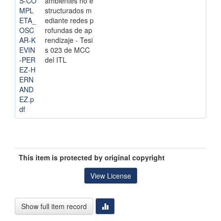
S-CO
ambientes no e
MPL
structurados m
ETA_
ediante redes p
OSC
rofundas de ap
AR-K
rendizaje - Tesi
EVIN
s 023 de MCC
-PER
del ITL
EZ-H
ERN
AND
EZ.p
df
This item is protected by original copyright
View License
Show full item record