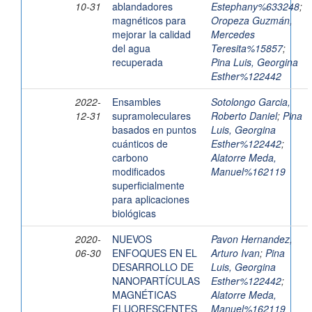
10-31
ablandadores
Estephany%633248
;
magnéticos para
Oropeza Guzmán,
mejorar la calidad
Mercedes
del agua
Teresita%15857
;
recuperada
Pina Luis, Georgina
Esther%122442
2022-
Ensambles
Sotolongo Garcia,
12-31
supramoleculares
Roberto Daniel
;
Pina
basados en puntos
Luis, Georgina
cuánticos de
Esther%122442
;
carbono
Alatorre Meda,
modificados
Manuel%162119
superficialmente
para aplicaciones
biológicas
2020-
NUEVOS
Pavon Hernandez,
06-30
ENFOQUES EN EL
Arturo Ivan
;
Pina
DESARROLLO DE
Luis, Georgina
NANOPARTÍCULAS
Esther%122442
;
MAGNÉTICAS
Alatorre Meda,
FLUORESCENTES
Manuel%162119