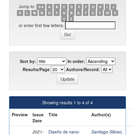
Jump to:
0-9
A
B
C
D
E
F
G
H
I
J
K
L
M
N
O
P
Q
R
S
T
U
V
W
X
Y
Z
or enter first few letters:
Sort by:
In order:
Results/Page
Authors/Record:
Showing results 1 to 4 of 4
Preview
Issue
Title
Author(s)
Date
2021-
Diseño de nano-
Santiago Siliceo,