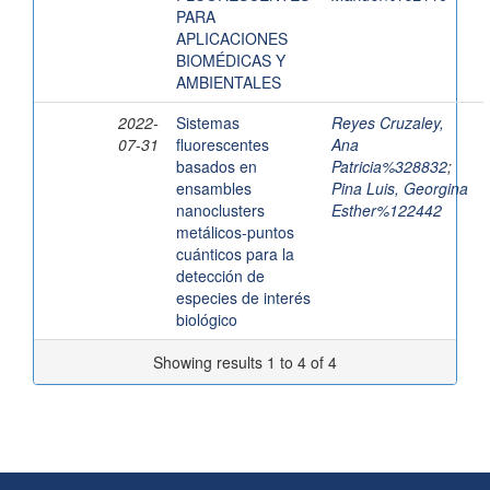
PARA
APLICACIONES
BIOMÉDICAS Y
AMBIENTALES
2022-
Sistemas
Reyes Cruzaley,
07-31
fluorescentes
Ana
basados en
Patricia%328832
;
ensambles
Pina Luis, Georgina
nanoclusters
Esther%122442
metálicos-puntos
cuánticos para la
detección de
especies de interés
biológico
Showing results 1 to 4 of 4