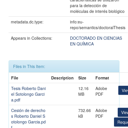
para la detección de
moléculas de interés biológico
metadata.dc.type:
info:eu-
repo/semantics/doctoralThesis
Appears in Collections:
DOCTORADO EN CIENCIAS
EN QUÍMICA
Files in This Item:
File
Description
Size
Format
Tesis Roberto Dani
12.16
Adobe
Vi
el Sotolongo Garci
MB
PDF
a.pdf
Cesión de derecho
732.66
Adobe
Vie
s Roberto Daniel S
kB
PDF
otolongo Garcia.pd
Reque
f