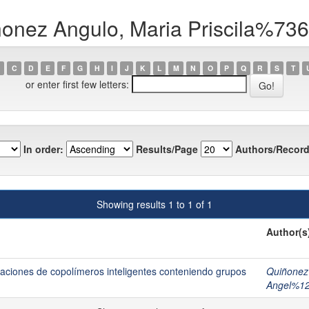
ñonez Angulo, Maria Priscila%73
C
D
E
F
G
H
I
J
K
L
M
N
O
P
Q
R
S
T
or enter first few letters:
In order:
Results/Page
Authors/Record
Showing results 1 to 1 of 1
Author(s
licaciones de copolímeros inteligentes conteniendo grupos
Quiñonez
Angel%1