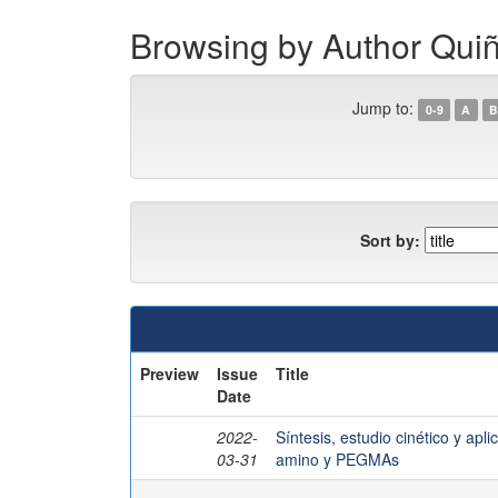
Browsing by Author Qui
Jump to:
0-9
A
B
Sort by:
Preview
Issue
Title
Date
2022-
Síntesis, estudio cinético y ap
03-31
amino y PEGMAs