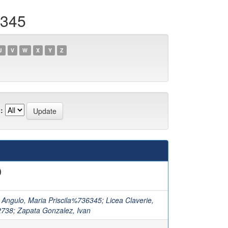
6345
U
V
W
X
Y
Z
:
)
 Angulo, Maria Priscila%736345
;
Licea Claverie,
2738
;
Zapata Gonzalez, Ivan