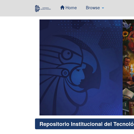
Home
Browse
Skip
navigation
Repositorio Institucional del Tecnol