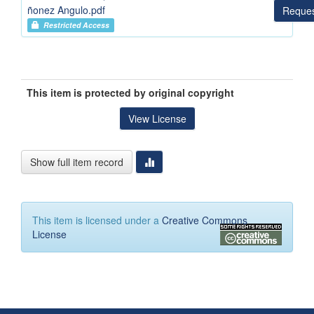
ñonez Angulo.pdf
Reques
Restricted Access
This item is protected by original copyright
View License
Show full item record
This item is licensed under a
Creative Commons
License