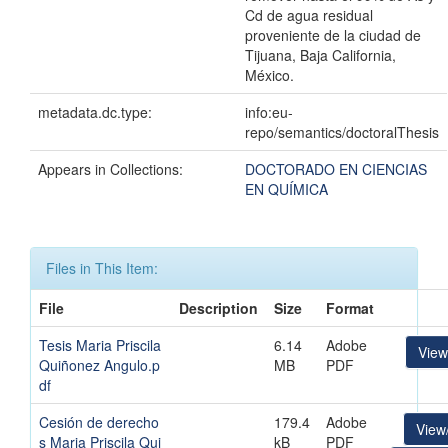
Cd de agua residual
proveniente de la ciudad de
Tijuana, Baja California,
México.
metadata.dc.type:
info:eu-
repo/semantics/doctoralThesis
Appears in Collections:
DOCTORADO EN CIENCIAS
EN QUÍMICA
Files in This Item:
File
Description
Size
Format
Tesis Maria Priscila
6.14
Adobe
Vie
Quiñonez Angulo.p
MB
PDF
df
Cesión de derecho
179.4
Adobe
View
s Maria Priscila Qui
kB
PDF