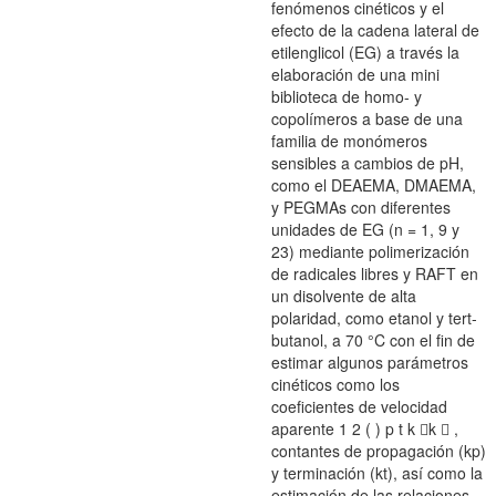
fenómenos cinéticos y el
efecto de la cadena lateral de
etilenglicol (EG) a través la
elaboración de una mini
biblioteca de homo- y
copolímeros a base de una
familia de monómeros
sensibles a cambios de pH,
como el DEAEMA, DMAEMA,
y PEGMAs con diferentes
unidades de EG (n = 1, 9 y
23) mediante polimerización
de radicales libres y RAFT en
un disolvente de alta
polaridad, como etanol y tert-
butanol, a 70 °C con el fin de
estimar algunos parámetros
cinéticos como los
coeficientes de velocidad
aparente 1 2 ( ) p t k k  ,
contantes de propagación (kp)
y terminación (kt), así como la
estimación de las relaciones