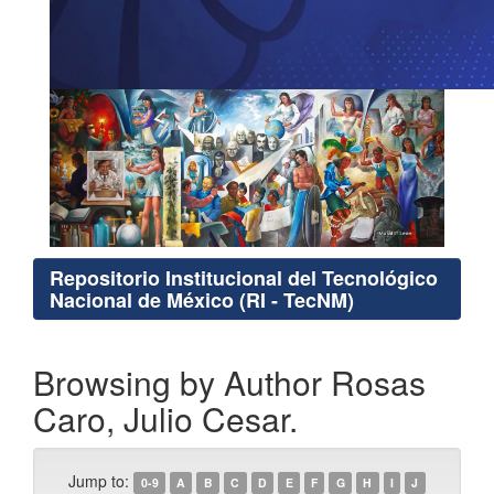
Repositorio Institucional del Tecnológico
Nacional de México (RI - TecNM)
Browsing by Author Rosas
Caro, Julio Cesar.
Jump to:
0-9
A
B
C
D
E
F
G
H
I
J