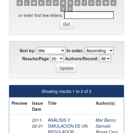
K
L
M
N
O
P
Q
R
S
T
U
V
W
X
Y
Z
or enter first few letters:
Sort by:
In order:
Results/Page
Authors/Record:
Showing results 1 to 2 of 2
Preview
Issue
Title
Author(s)
Date
2011-
ANÁLISIS Y
Mar Baron,
02-01
SIMULACIÓN DE UN
Samuel
;
REGULADOR
Rosas Caro,