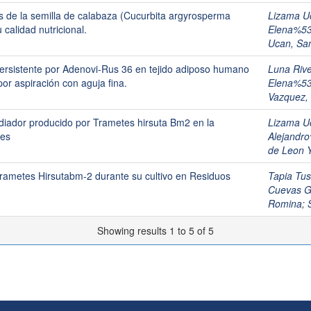
as de la semilla de calabaza (Cucurbita argyrosperma
Lizama U
calidad nutricional.
Elena%5
Ucan, Sa
persistente por Adenovi-Rus 36 en tejido adiposo humano
Luna Riv
or aspiración con aguja fina.
Elena%5
Vazquez,
diador producido por Trametes hirsuta Bm2 en la
Lizama U
les
Alejandr
de Leon 
rametes Hirsutabm-2 durante su cultivo en Residuos
Tapia Tu
Cuevas G
Romina
;
Showing results 1 to 5 of 5