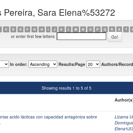
s Pereira, Sara Elena%53272
C
D
E
F
G
H
I
J
K
L
M
N
O
P
Q
R
S
T
or enter first few letters:
In order:
Results/Page
Authors/Record
Showing results 1 to 5 of 5
Author(s
cterias acido lácticas con capacidad antagónica sobre
Lizama U
.
Dominguez
Elena%5