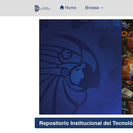
Home
Browse
Skip
navigation
Repositorio Institucional del Tecnol