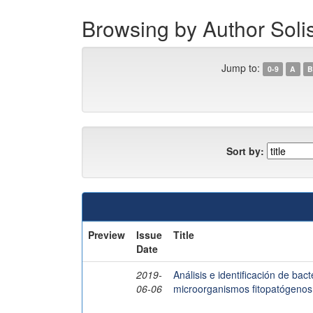
Browsing by Author Soli
Jump to:
0-9
A
B
Sort by:
Preview
Issue
Title
Date
2019-
Análisis e identificación de ba
06-06
microorganismos fitopatógenos