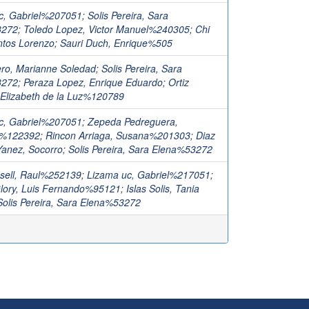
c, Gabriel%207051
;
Solis Pereira, Sara
3272
;
Toledo Lopez, Victor Manuel%240305
;
Chi
ntos Lorenzo
;
Sauri Duch, Enrique%505
ero, Marianne Soledad
;
Solis Pereira, Sara
3272
;
Peraza Lopez, Enrique Eduardo
;
Ortiz
 Elizabeth de la Luz%120789
c, Gabriel%207051
;
Zepeda Pedreguera,
o%122392
;
Rincon Arriaga, Susana%201303
;
Diaz
Yanez, Socorro
;
Solis Pereira, Sara Elena%53272
ssell, Raul%252139
;
Lizama uc, Gabriel%217051
;
lory, Luis Fernando%95121
;
Islas Solis, Tania
Solis Pereira, Sara Elena%53272