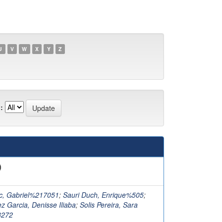
U
V
W
X
Y
Z
:
)
c, Gabriel%217051
;
Sauri Duch, Enrique%505
;
 Garcia, Denisse Iliaba
;
Solis Pereira, Sara
3272