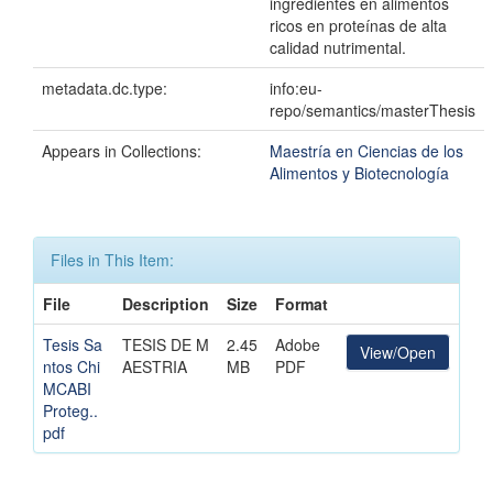
ingredientes en alimentos
ricos en proteínas de alta
calidad nutrimental.
metadata.dc.type:
info:eu-
repo/semantics/masterThesis
Appears in Collections:
Maestría en Ciencias de los
Alimentos y Biotecnología
Files in This Item:
File
Description
Size
Format
Tesis Sa
TESIS DE M
2.45
Adobe
View/Open
ntos Chi
AESTRIA
MB
PDF
MCABI
Proteg..
pdf