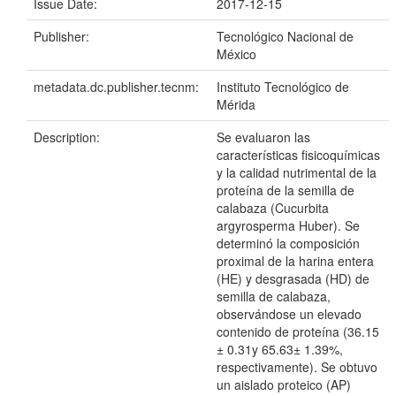
Issue Date:
2017-12-15
Publisher:
Tecnológico Nacional de
México
metadata.dc.publisher.tecnm:
Instituto Tecnológico de
Mérida
Description:
Se evaluaron las
características fisicoquímicas
y la calidad nutrimental de la
proteína de la semilla de
calabaza (Cucurbita
argyrosperma Huber). Se
determinó la composición
proximal de la harina entera
(HE) y desgrasada (HD) de
semilla de calabaza,
observándose un elevado
contenido de proteína (36.15
± 0.31y 65.63± 1.39%,
respectivamente). Se obtuvo
un aislado proteico (AP)