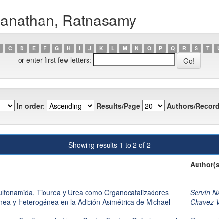
manathan, Ratnasamy
C
D
E
F
G
H
I
J
K
L
M
N
O
P
Q
R
S
T
or enter first few letters:
In order:
Results/Page
Authors/Record
Showing results 1 to 2 of 2
Author(s
ulfonamida, Tiourea y Urea como Organocatalizadores
Servín Ná
ea y Heterogénea en la Adición Asimétrica de Michael
Chavez V