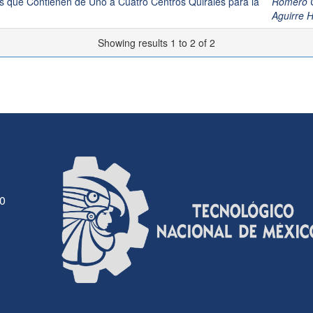
s que Contienen de Uno a Cuatro Centros Quirales para la
Romero G
Aguirre 
Showing results 1 to 2 of 2
30