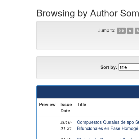
Browsing by Author So
Jump to:
0-9
A
B
Sort by:
Preview
Issue
Title
Date
2016-
Compuestos Quirales de tipo S
01-31
Bifuncionales en Fase Homogén