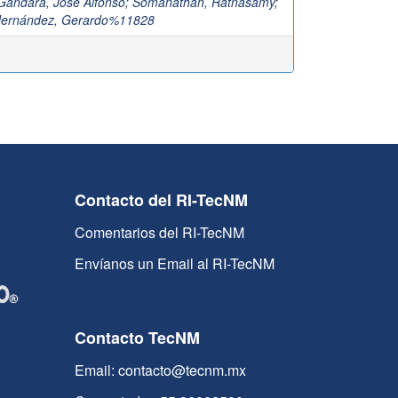
ándara, José Alfonso
;
Somanathan, Ratnasamy
;
Hernández, Gerardo%11828
Contacto del RI-TecNM
Comentarios del RI-TecNM
Envíanos un Email al RI-TecNM
Contacto TecNM
Email: contacto@tecnm.mx