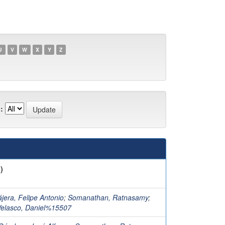
U
V
W
X
Y
Z
:
)
jera, Felipe Antonio
;
Somanathan, Ratnasamy
;
elasco, Daniel%15507