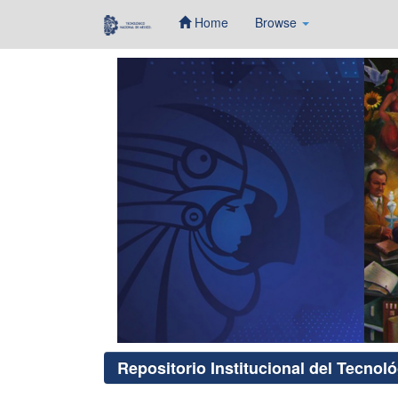
Home
Browse
Skip
navigation
Repositorio Institucional del Tecnol