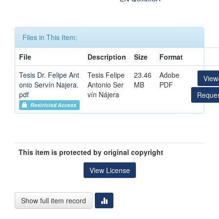
Files in This Item:
File
Description
Size
Format
Tesis Dr. Felipe Ant
Tesis Felipe
23.46
Adobe
View
onio Servín Najera.
Antonio Ser
MB
PDF
pdf
vín Nájera
Reques
Restricted Access
This item is protected by original copyright
View License
Show full item record