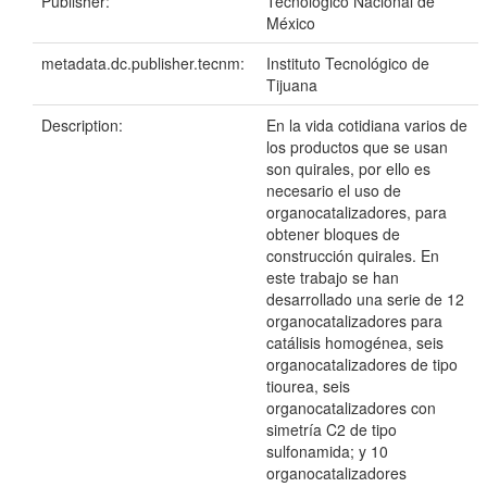
Publisher:
Tecnológico Nacional de
México
metadata.dc.publisher.tecnm:
Instituto Tecnológico de
Tijuana
Description:
En la vida cotidiana varios de
los productos que se usan
son quirales, por ello es
necesario el uso de
organocatalizadores, para
obtener bloques de
construcción quirales. En
este trabajo se han
desarrollado una serie de 12
organocatalizadores para
catálisis homogénea, seis
organocatalizadores de tipo
tiourea, seis
organocatalizadores con
simetría C2 de tipo
sulfonamida; y 10
organocatalizadores