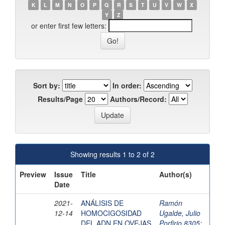
K
L
M
N
O
P
Q
R
S
T
U
V
W
X
Y
Z
or enter first few letters:
Sort by:
In order:
Results/Page
Authors/Record:
Showing results 1 to 2 of 2
Preview
Issue
Title
Author(s)
Date
2021-
ANÁLISIS DE
Ramón
12-14
HOMOCIGOSIDAD
Ugalde, Julio
DEL ADN EN OVEJAS
Porfirio 8305
;