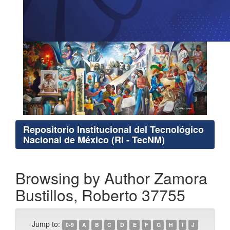
Repositorio Institucional del Tecnológico
Nacional de México (RI - TecNM)
Browsing by Author Zamora
Bustillos, Roberto 37755
Jump to:
0-9
A
B
C
D
E
F
G
H
I
J