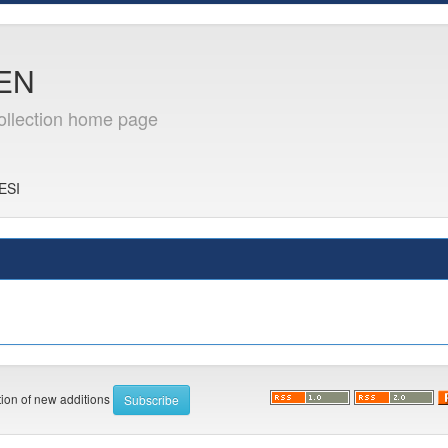
 EN
ollection home page
ESI
ation of new additions