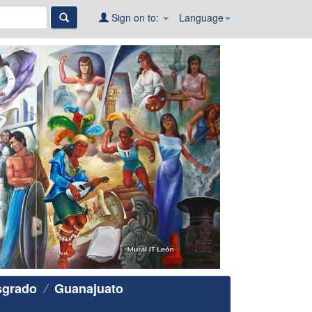
Sign on to:
Language
sgrado
Guanajuato