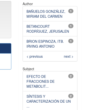
Author
BAÑUELOS GONZÁLEZ,
1
MIRIAM DEL CARMEN
BETANCOURT
1
RODRÍGUEZ, JERUSALEN
BRION ESPINOZA, ITB.
1
IRVING ANTONIO
< previous
next >
Subject
EFECTO DE
2
FRACCIONES DE
METABOLIT...
SÍNTESIS Y
2
CARACTERIZACIÓN DE UN
...