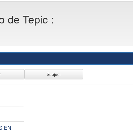
o de Tepic :
S EN