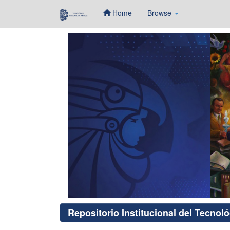
Home
Browse
Skip
navigation
Repositorio Institucional del Tecnol