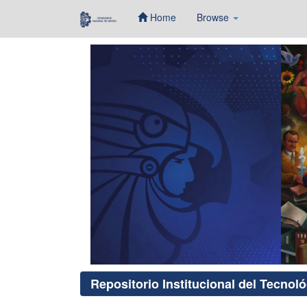
Home
Browse
Skip
navigation
Repositorio Institucional del Tecnol