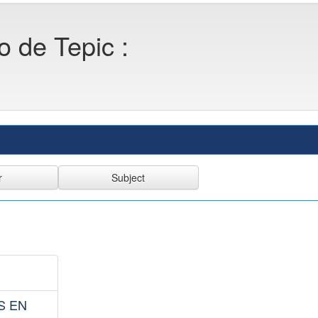
o de Tepic :
S EN