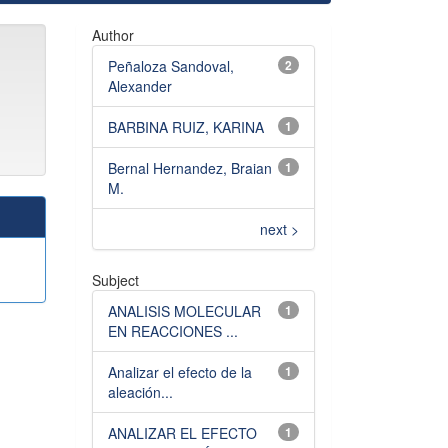
Author
Peñaloza Sandoval,
2
Alexander
BARBINA RUIZ, KARINA
1
Bernal Hernandez, Braian
1
M.
next >
Subject
ANALISIS MOLECULAR
1
EN REACCIONES ...
Analizar el efecto de la
1
aleación...
ANALIZAR EL EFECTO
1