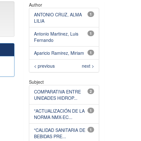
Author
ANTONIO CRUZ, ALMA
1
LILIA
Antonio Martinez, Luis
1
Fernando
Aparicio Ramirez, Miriam
1
< previous
next >
Subject
COMPARATIVA ENTRE
2
UNIDADES HIDROP...
"ACTUALIZACIÓN DE LA
1
NORMA NMX-EC...
"CALIDAD SANITARIA DE
1
BEBIDAS PRE...