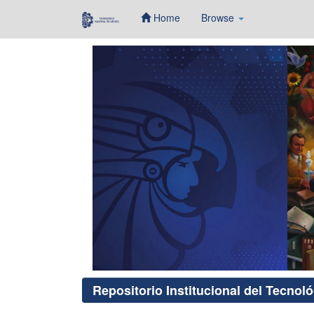
Home
Browse
Skip
navigation
Repositorio Institucional del Tecnol