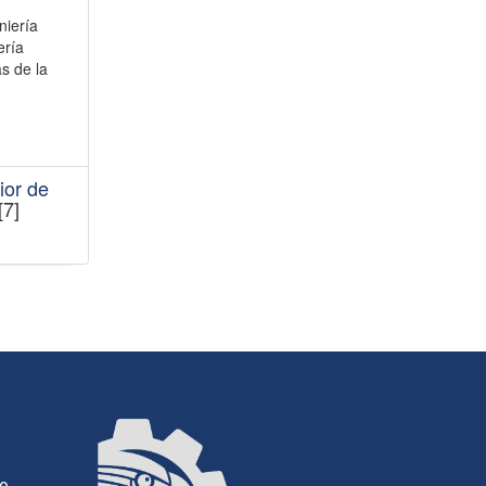
niería
ería
s de la
ior de
[7]