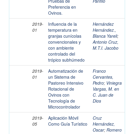
Pruebas de
Pánfilo
Preferencia en
Ovinos.
2019-
Influencia de la
Hernández
01
temperatura en
Hernández.,
granjas cunícolas
Blanca Yareli
;
convencionales y
Antonio Cruz,
con ambiente
M.T.I. Jacobo
controlado del
trópico subhúmedo
2019-
Automatización de
Franco
01
un Sistema de
Cervantes,
Pastoreo Intensivo
Pedro
;
Viniegra
Rotacional de
Vargas, M. en
Ovinos con
C. Juan de
Tecnología de
Dios
Microcontrolador
2019-
Aplicación Móvil
Cruz
05
Como Guía Turístico
Hernández,
Oscar
;
Romero