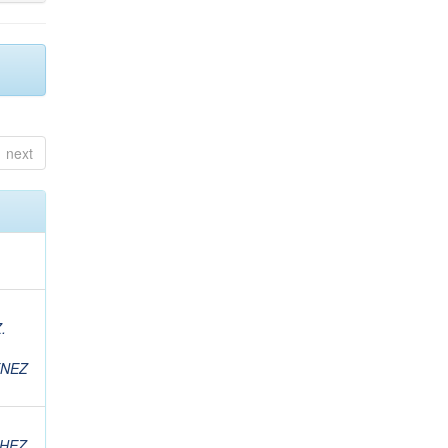
next
.
ENEZ
HEZ,