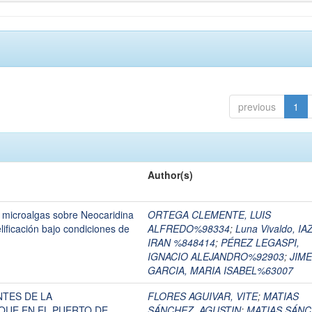
previous
1
Author(s)
 microalgas sobre Neocaridina
ORTEGA CLEMENTE, LUIS
ificación bajo condiciones de
ALFREDO%98334
;
Luna Vivaldo, IAZ
IRAN %848414
;
PÉREZ LEGASPI,
IGNACIO ALEJANDRO%92903
;
JIM
GARCIA, MARIA ISABEL%63007
NTES DE LA
FLORES AGUIVAR, VITE
;
MATIAS
QUE EN EL PUERTO DE
SÁNCHEZ, AGUSTIN
;
MATIAS SÁNC