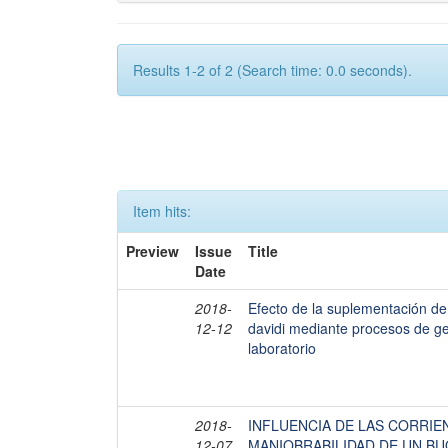
Results 1-2 of 2 (Search time: 0.0 seconds).
Item hits:
Preview
Issue
Title
Date
2018-
Efecto de la suplementación de
12-12
davidi mediante procesos de gel
laboratorio
2018-
INFLUENCIA DE LAS CORRIE
12-07
MANIOBRABILIDAD DE UN BU