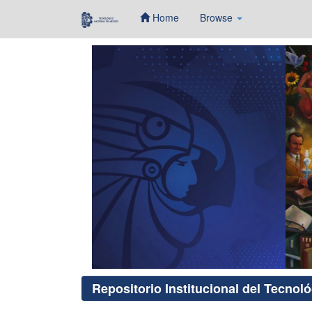
Home
Browse
Skip
navigation
Repositorio Institucional del Tecnol