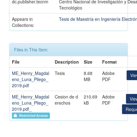
dc.publisher.tecnm
Centro Nacional de Investigación y Desa
Tecnológico
Appears in
Tesis de Maestría en Ingeniería Electró
Collections:
Files in This Item:
File
Description
Size
Format
ME_Henry_Magdal
Tesis
8.68
Adobe
Vi
eno_Luna_Pliego_
MB
PDF
2019.pdf
ME_Henry_Magdal
Cesion de d
210.69
Adobe
Vie
eno_Luna_Pliego_
erechos
kB
PDF
2019.pdf_
Reque
Restricted Access