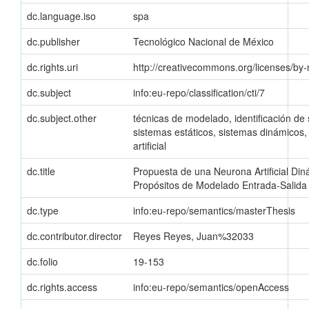
dc.language.iso
spa
dc.publisher
Tecnológico Nacional de México
dc.rights.uri
http://creativecommons.org/licenses/by-
dc.subject
info:eu-repo/classification/cti/7
dc.subject.other
técnicas de modelado, identificación de
sistemas estáticos, sistemas dinámicos
artificial
dc.title
Propuesta de una Neurona Artificial Di
Propósitos de Modelado Entrada-Salida
dc.type
info:eu-repo/semantics/masterThesis
dc.contributor.director
Reyes Reyes, Juan%32033
dc.folio
19-153
dc.rights.access
info:eu-repo/semantics/openAccess