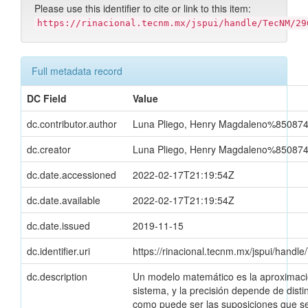
Please use this identifier to cite or link to this item:
https://rinacional.tecnm.mx/jspui/handle/TecNM/29
Full metadata record
DC Field
Value
dc.contributor.author
Luna Pliego, Henry Magdaleno%85087
dc.creator
Luna Pliego, Henry Magdaleno%85087
dc.date.accessioned
2022-02-17T21:19:54Z
dc.date.available
2022-02-17T21:19:54Z
dc.date.issued
2019-11-15
dc.identifier.uri
https://rinacional.tecnm.mx/jspui/hand
dc.description
Un modelo matemático es la aproximaci
sistema, y la precisión depende de distin
como puede ser las suposiciones que 