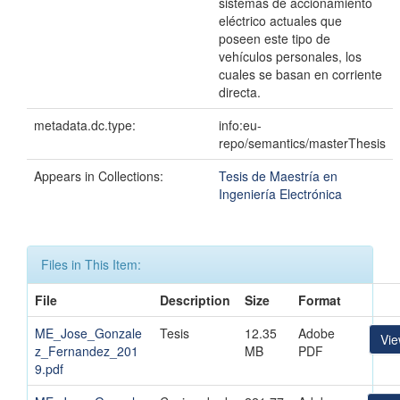
sistemas de accionamiento
eléctrico actuales que
poseen este tipo de
vehículos personales, los
cuales se basan en corriente
directa.
metadata.dc.type:
info:eu-
repo/semantics/masterThesis
Appears in Collections:
Tesis de Maestría en
Ingeniería Electrónica
Files in This Item:
File
Description
Size
Format
ME_Jose_Gonzale
Tesis
12.35
Adobe
Vi
z_Fernandez_201
MB
PDF
9.pdf