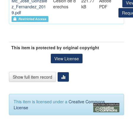
ME_Jose_Gonzale
Cesion de d
221.77
Adobe
Vie
z_Fernandez_201
erechos
kB
PDF
9.pdf
Reque
Restricted Access
This item is protected by original copyright
View License
Show full item record
This item is licensed under a
Creative Commons
License