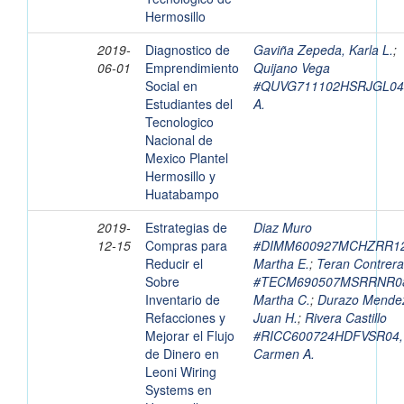
Hermosillo
2019-
Diagnostico de
Gaviña Zepeda, Karla L.
;
06-01
Emprendimiento
Quijano Vega
Social en
#QUVG711102HSRJGL04,
Estudiantes del
A.
Tecnologico
Nacional de
Mexico Plantel
Hermosillo y
Huatabampo
2019-
Estrategias de
Diaz Muro
12-15
Compras para
#DIMM600927MCHZRR12
Reducir el
Martha E.
;
Teran Contrer
Sobre
#TECM690507MSRRNR0
Inventario de
Martha C.
;
Durazo Mende
Refacciones y
Juan H.
;
Rivera Castillo
Mejorar el Flujo
#RICC600724HDFVSR04,
de Dinero en
Carmen A.
Leoni Wiring
Systems en