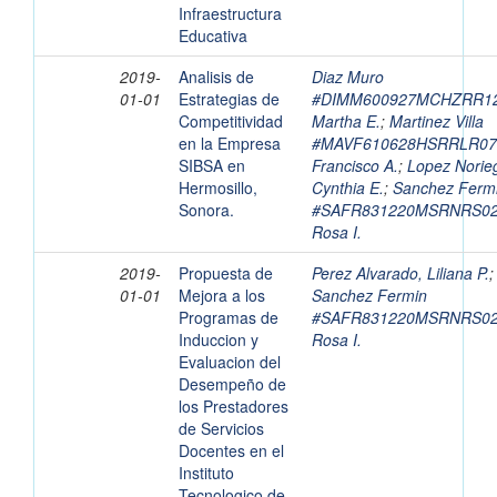
Infraestructura
Educativa
2019-
Analisis de
Diaz Muro
01-01
Estrategias de
#DIMM600927MCHZRR12
Competitividad
Martha E.
;
Martinez Villa
en la Empresa
#MAVF610628HSRRLR07
SIBSA en
Francisco A.
;
Lopez Norie
Hermosillo,
Cynthia E.
;
Sanchez Ferm
Sonora.
#SAFR831220MSRNRS02
Rosa I.
2019-
Propuesta de
Perez Alvarado, Liliana P.
;
01-01
Mejora a los
Sanchez Fermin
Programas de
#SAFR831220MSRNRS02
Induccion y
Rosa I.
Evaluacion del
Desempeño de
los Prestadores
de Servicios
Docentes en el
Instituto
Tecnologico de