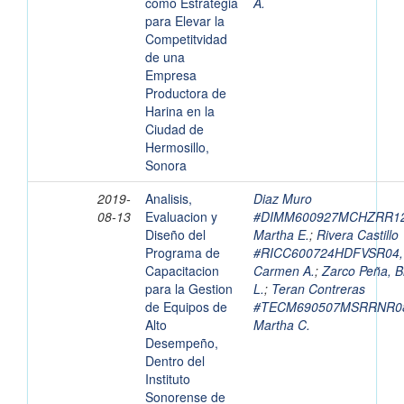
como Estrategia
A.
para Elevar la
Competitvidad
de una
Empresa
Productora de
Harina en la
Ciudad de
Hermosillo,
Sonora
2019-
Analisis,
Diaz Muro
08-13
Evaluacion y
#DIMM600927MCHZRR12
Diseño del
Martha E.
;
Rivera Castillo
Programa de
#RICC600724HDFVSR04,
Capacitacion
Carmen A.
;
Zarco Peña, 
para la Gestion
L.
;
Teran Contreras
de Equipos de
#TECM690507MSRRNR0
Alto
Martha C.
Desempeño,
Dentro del
Instituto
Sonorense de