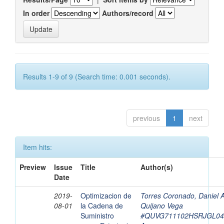
In order
Authors/record
Results 1-9 of 9 (Search time: 0.001 seconds).
previous
1
next
Item hits:
Preview
Issue
Title
Author(s)
Date
2019-
Optimizacion de
Torres Coronado, Daniel A
08-01
la Cadena de
Quijano Vega
Suministro
#QUVG711102HSRJGL04,