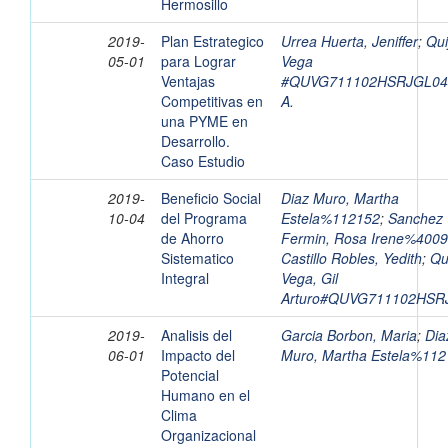
Hermosillo
2019-
Plan Estrategico
Urrea Huerta, Jeniffer
;
Qui
05-01
para Lograr
Vega
Ventajas
#QUVG711102HSRJGL04,
Competitivas en
A.
una PYME en
Desarrollo.
Caso Estudio
2019-
Beneficio Social
Diaz Muro, Martha
10-04
del Programa
Estela%112152
;
Sanchez
de Ahorro
Fermin, Rosa Irene%400
Sistematico
Castillo Robles, Yedith
;
Qu
Integral
Vega, Gil
Arturo#QUVG711102HSR
2019-
Analisis del
Garcia Borbon, Maria
;
Dia
06-01
Impacto del
Muro, Martha Estela%11
Potencial
Humano en el
Clima
Organizacional