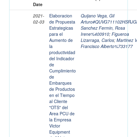
Date
2021-
Elaboracion
Quijano Vega, Gil
02-03
de Propuesta
Arturo#QUVG711102HSRJG
Estrategicas
Sanchez Fermin, Rosa
para el
Irene%400910
;
Figueroa
Aumento de
Lizarraga, Carlos
;
Martinez Vi
la
Francisco Alberto%733177
productividad
del Indicador
de
Cumplimiento
de
Embarques
de Productos
en el Tiempo
al Cliente
"OTS" del
Area PCU de
la Empresa
Victor
Equipment