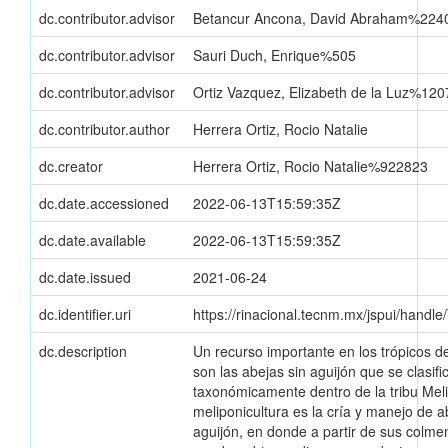
dc.contributor.advisor
Betancur Ancona, David Abraham%224
dc.contributor.advisor
Sauri Duch, Enrique%505
dc.contributor.advisor
Ortiz Vazquez, Elizabeth de la Luz%12
dc.contributor.author
Herrera Ortiz, Rocio Natalie
dc.creator
Herrera Ortiz, Rocio Natalie%922823
dc.date.accessioned
2022-06-13T15:59:35Z
dc.date.available
2022-06-13T15:59:35Z
dc.date.issued
2021-06-24
dc.identifier.uri
https://rinacional.tecnm.mx/jspui/hand
dc.description
Un recurso importante en los trópicos d
son las abejas sin aguijón que se clasifi
taxonómicamente dentro de la tribu Meli
meliponicultura es la cría y manejo de a
aguijón, en donde a partir de sus colme