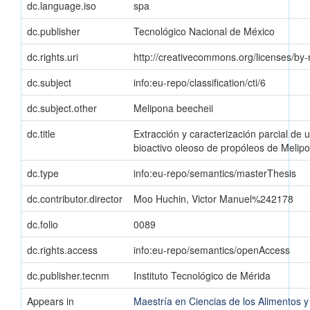
dc.language.iso
spa
dc.publisher
Tecnológico Nacional de México
dc.rights.uri
http://creativecommons.org/licenses/by-
dc.subject
info:eu-repo/classification/cti/6
dc.subject.other
Melipona beecheii
dc.title
Extracción y caracterización parcial de 
bioactivo oleoso de propóleos de Melipo
dc.type
info:eu-repo/semantics/masterThesis
dc.contributor.director
Moo Huchin, Victor Manuel%242178
dc.folio
0089
dc.rights.access
info:eu-repo/semantics/openAccess
dc.publisher.tecnm
Instituto Tecnológico de Mérida
Appears in
Maestría en Ciencias de los Alimentos y