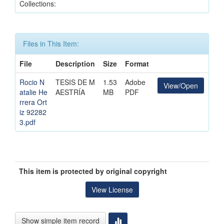
Collections:
Files in This Item:
File
Description
Size
Format
Rocio N
TESIS DE M
1.53
Adobe
View/Open
atalie He
AESTRÍA
MB
PDF
rrera Ort
iz 92282
3.pdf
This item is protected by original copyright
View License
Show simple item record