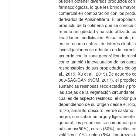
pueden obtener diversos productos con
farmacológicas, lo que les brinda mayor
comercial en comparación con los prod
derivados de Apismellifera. El propóleos
producto de la colmena que se conoce 
remota antigüedad y ha sido utilizado c
finalidades medicinales. Actualmente, e
es un recurso natural de interés científi
investigaciones se orientan en la caract
acuerdo con la zona geográfica de recol
como también la evaluación de los com
responsables de sus propiedades biológ
al., 2019; Xu et al., 2019).De acuerdo 
003-SAG/GAN (NOM, 2017), el propóle
sustancias resinosas recolectadas y pr
las abejas de la vegetación circundante a
cual es de aspecto resinoso, el color pu
dependiendo de su origen desde el rojo,
rojizo, amarillo-obscuro, verde castaño,
negro, con sabor amargo y ligeramente 
general, los propóleos se componen por
bálsamos(50%), ceras (30%), aceites es
volátiles (10%), polen (5%), impurezas