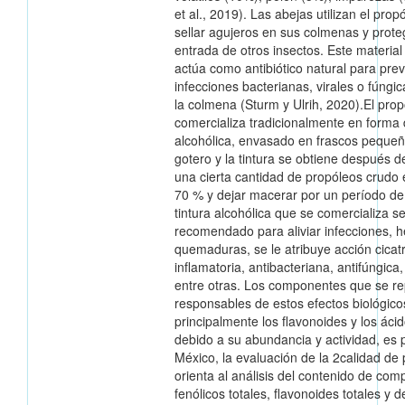
et al., 2019). Las abejas utilizan el pro
sellar agujeros en sus colmenas y prote
entrada de otros insectos. Este material
actúa como antibiótico natural para prev
infecciones bacterianas, virales o fúngi
la colmena (Sturm y Ulrih, 2020).El pro
comercializa tradicionalmente en forma 
alcohólica, envasado en frascos peque
gotero y la tintura se obtiene después 
una cierta cantidad de propóleos crudo 
70 % y dejar macerar por un período de
tintura alcohólica que se comercializa s
recomendado para aliviar infecciones, h
quemaduras, se le atribuye acción cicatr
inflamatoria, antibacteriana, antifúngica, 
entre otras. Los componentes que se r
responsables de estos efectos biológico
principalmente los flavonoides y los ácid
debido a su abundancia y actividad, es p
México, la evaluación de la 2calidad de
orienta al análisis del contenido de co
fenólicos totales, flavonoides totales y d