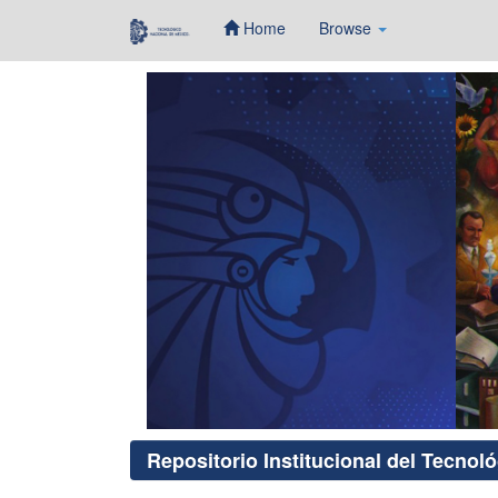
Home
Browse
Skip
navigation
Repositorio Institucional del Tecnol