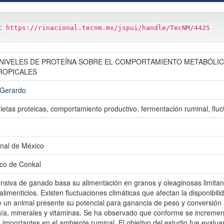
m:
https://rinacional.tecnm.mx/jspui/handle/TecNM/4425
 NIVELES DE PROTEÍNA SOBRE EL COMPORTAMIENTO METABÓLIC
ROPICALES
, Gerardo
ietas proteicas, comportamiento productivo, fermentación ruminal, fluct
nal de México
ico de Conkal
nsiva de ganado basa su alimentación en granos y oleaginosas limitand
limenticios. Existen fluctuaciones climáticas que afectan la disponibili
 un animal presente su potencial para ganancia de peso y conversión 
gía, minerales y vitaminas. Se ha observado que conforme se increment
mportantes en el ambiente ruminal. El objetivo del estudio fue evaluar