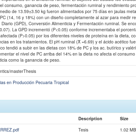
el consumo, ganancia de peso, fermentación ruminal y rendimiento prod
medio de 13.59±3.50 kg fueron alimentados por 75 días en jaulas metab
e PC (14, 16 y 18%) con un diseño completamente al azar para medir
Diario (GPD), Conversión Alimenticia y Fermentación ruminal. Se encon
0.07). La GPD incrementó (P<0.05) conforme incrementaba el porcentaje
 afectada (P>0.05) por los diferentes niveles de proteína en la dieta, c
cias en los tratamientos. El pH ruminal (X̄ =6.69) y el ácido acético fu
ico tendió a subir en las dietas con 18% de PC y los ac. butírico y val
mentar el nivel de PC arriba del 14% en la dieta no afecta el consumo 
ticia como la ganancia de peso.
ntics/masterThesis
ias en Producción Pecuaria Tropical
Description
Size
RREZ.pdf
Tesis
1.02 MB