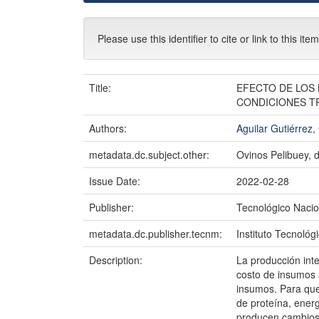
Please use this identifier to cite or link to this ite
Title:
EFECTO DE LOS
CONDICIONES T
Authors:
Aguilar Gutiérrez
metadata.dc.subject.other:
Ovinos Pelibuey, d
Issue Date:
2022-02-28
Publisher:
Tecnológico Nacio
metadata.dc.publisher.tecnm:
Instituto Tecnológ
Description:
La producción inte
costo de insumos a
insumos. Para que
de proteína, ener
producen cambios i