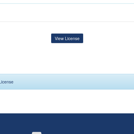
View License
License