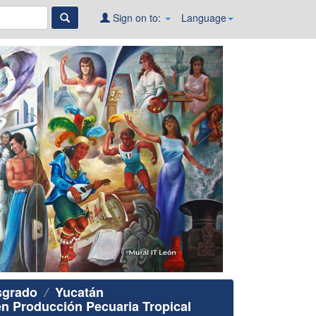
Sign on to:
Language
sgrado
Yucatán
en Producción Pecuaria Tropical