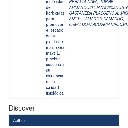
moléculas
PERALTA NAVA, JORGE
de
ARMANDO#PENJ790203HGRR
herbicidas
CASTAÑEDA PLASCENCIA, MI
para
ANGEL
;
AMADOR CAMACHO,
promover
OSVALDO#AACO760412HJCM
el secado
de la
planta de
maíz (Zea
mays L.)
previo a
cosecha y
su
influencia
en la
calidad
fisiológica
Discover
Author