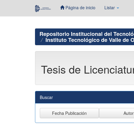
Página de inicio
Listar
Skip
navigation
Repositorio Institucional del Tecnol
Instituto Tecnológico de Valle de 
Tesis de Licenciatur
Buscar