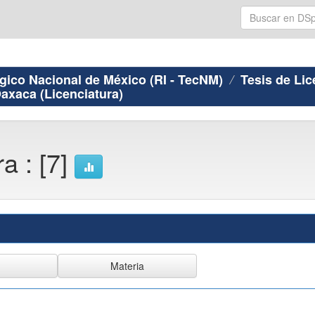
ógico Nacional de México (RI - TecNM)
Tesis de Lic
Oaxaca (Licenciatura)
a : [7]