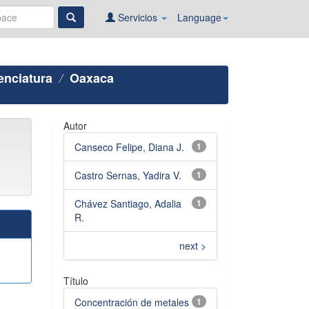
Servicios
Language
enciatura
Oaxaca
Autor
Canseco Felipe, Diana J.
1
Castro Sernas, Yadira V.
1
Chávez Santiago, Adalia
1
R.
next >
Título
Concentración de metales
1