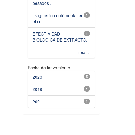
pesados ...
Diagnóstico nutrimental en
1
el cul...
EFECTIVIDAD
1
BIOLÓGICA DE EXTRACTO...
next >
Fecha de lanzamiento
2020
5
2019
1
2021
1